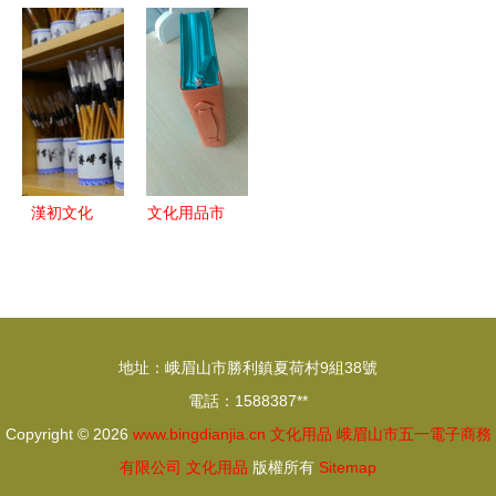
品廠 匠心
禮品展時間
現代管理與
用品 書寫
傳承，書寫
+地點+門票
創新價值
創意，傳遞
地方文化產
+看點
文化
業發展新篇
章
漢初文化
文化用品市
傳承千年的
場概覽 價
文化基因，
格、批發信
鑄就文具用
息與企業廠
品行業實力
家解析
地址：峨眉山市勝利鎮夏荷村9組38號
派
電話：1588387**
Copyright © 2026
www.bingdianjia.cn
文化用品
峨眉山市五一電子商務
有限公司
文化用品
版權所有
Sitemap