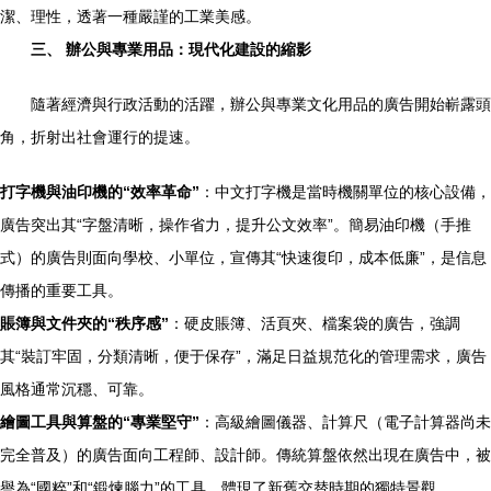
潔、理性，透著一種嚴謹的工業美感。
三、 辦公與專業用品：現代化建設的縮影
隨著經濟與行政活動的活躍，辦公與專業文化用品的廣告開始嶄露頭
角，折射出社會運行的提速。
打字機與油印機的“效率革命”
：中文打字機是當時機關單位的核心設備，
廣告突出其“字盤清晰，操作省力，提升公文效率”。簡易油印機（手推
式）的廣告則面向學校、小單位，宣傳其“快速復印，成本低廉”，是信息
傳播的重要工具。
賬簿與文件夾的“秩序感”
：硬皮賬簿、活頁夾、檔案袋的廣告，強調
其“裝訂牢固，分類清晰，便于保存”，滿足日益規范化的管理需求，廣告
風格通常沉穩、可靠。
繪圖工具與算盤的“專業堅守”
：高級繪圖儀器、計算尺（電子計算器尚未
完全普及）的廣告面向工程師、設計師。傳統算盤依然出現在廣告中，被
譽為“國粹”和“鍛煉腦力”的工具，體現了新舊交替時期的獨特景觀。