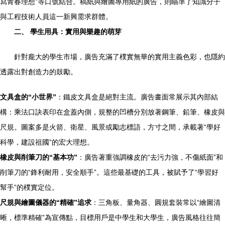
寫青春理想”等口號結合。稿紙與繪圖專用紙的廣告，則瞄準了知識分子
與工程技術人員這一新興需求群體。
二、 學生用具：實用與樂趣的萌芽
針對龐大的學生市場，廣告充滿了樸實無華的實用主義色彩，也隱約
透露出對創造力的鼓勵。
文具盒的“小世界”
：鐵皮文具盒是絕對主流。廣告畫面常展示其內部結
構：乘法口訣表印在盒蓋內側，規整的凹槽分別放著鋼筆、鉛筆、橡皮與
尺規。圖案多是火箭、衛星、風景或勵志標語，方寸之間，承載著“學好
科學，建設祖國”的宏大理想。
橡皮與削筆刀的“基本功”
：廣告著重強調橡皮的“去污力強，不傷紙面”和
削筆刀的“鋒利耐用，安全順手”。這些最基礎的工具，被賦予了“學習好
幫手”的樸實定位。
尺規與繪圖儀器的“精確”追求
：三角板、量角器、圓規套裝常以“繪圖清
晰，標準精確”為宣傳點，目標用戶是中學生和大學生，廣告風格往往簡