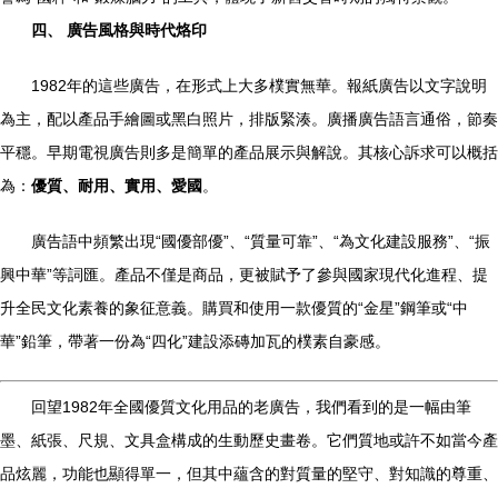
四、 廣告風格與時代烙印
1982年的這些廣告，在形式上大多樸實無華。報紙廣告以文字說明
為主，配以產品手繪圖或黑白照片，排版緊湊。廣播廣告語言通俗，節奏
平穩。早期電視廣告則多是簡單的產品展示與解說。其核心訴求可以概括
為：
優質、耐用、實用、愛國
。
廣告語中頻繁出現“國優部優”、“質量可靠”、“為文化建設服務”、“振
興中華”等詞匯。產品不僅是商品，更被賦予了參與國家現代化進程、提
升全民文化素養的象征意義。購買和使用一款優質的“金星”鋼筆或“中
華”鉛筆，帶著一份為“四化”建設添磚加瓦的樸素自豪感。
回望1982年全國優質文化用品的老廣告，我們看到的是一幅由筆
墨、紙張、尺規、文具盒構成的生動歷史畫卷。它們質地或許不如當今產
品炫麗，功能也顯得單一，但其中蘊含的對質量的堅守、對知識的尊重、