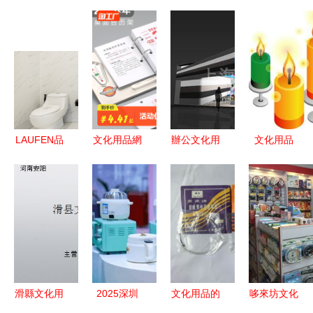
LAUFEN品
文化用品網
辦公文化用
文化用品
牌溯源 瑞
購新潮 便
品品牌采購
連接創意與
士精工與設
捷與個性并
指南 以圖
文化的視覺
計美學的典
行的消費趨
識貨，高效
符號
范
勢
批發
滑縣文化用
2025深圳
文化用品的
哆來坊文化