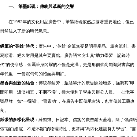
一、 筆墨紙硯：傳統與革新的交響
在1982年的文化用品廣告中，筆墨紙硯依然占據著重要地位，但已
悄然注入了新的時代氣息。
鋼筆的“英雄”時代
：廣告中，“英雄”金筆無疑是明星產品。筆尖流利、書
寫順滑、經久耐用是其主要賣點。廣告語常突出其“助力學習，記錄時
代”的使命感，金屬筆身閃耀的不僅是光澤，更是那個崇尚知識與書寫的
年代里，一份沉甸甸的體面與期許。
墨香與創新的結合
：傳統墨錠旁，瓶裝墨汁的廣告開始增多，強調其“即
開即用，濃淡相宜，不洇不滯”，極大便利了學生與辦公人員。一些老字
號品牌，如“一得閣”、“曹素功”，在廣告中既傳承古法，也宣傳其工藝改
良。
紙張的多樣化呈現
：練習簿、日記本、信箋的廣告鋪天蓋地。除了強調紙
張“潔白細膩、不透不皺”的物理特性，更常與“為四化建設努力學習”、“書