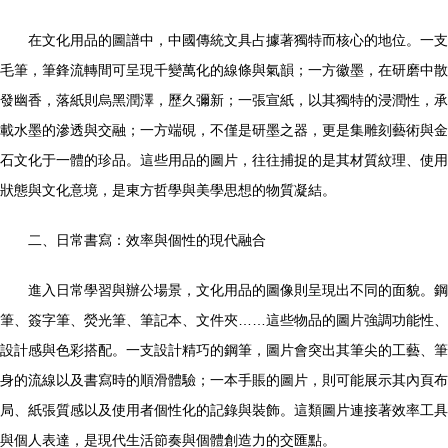
在文化用品的圖譜中，中國傳統文具占據著獨特而核心的地位。一支
毛筆，筆鋒流轉間可呈現千變萬化的線條與氣韻；一方徽墨，在研磨中散
發幽香，落紙則烏黑潤澤，歷久彌新；一張宣紙，以其獨特的浸潤性，承
載水墨的滲透與交融；一方端硯，不僅是研墨之器，更是集雕刻藝術與金
石文化于一體的珍品。這些用品的圖片，往往捕捉的是其材質紋理、使用
狀態與文化意境，是東方哲學與美學思想的物質凝結。
二、日常書寫：效率與個性的現代融合
進入日常學習與辦公場景，文化用品的圖像則呈現出不同的面貌。鋼
筆、簽字筆、熒光筆、筆記本、文件夾……這些物品的圖片強調功能性、
設計感與色彩搭配。一支設計精巧的鋼筆，圖片會突出其筆尖的工藝、筆
身的流線以及書寫時的順滑體驗；一本手賬的圖片，則可能展示其內頁布
局、紙張質感以及使用者個性化的記錄與裝飾。這類圖片連接著效率工具
與個人表達，是現代生活節奏與個體創造力的交匯點。