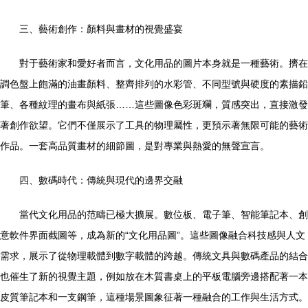
三、藝術創作：顏料與畫材的視覺盛宴
對于藝術家和愛好者而言，文化用品的圖片本身就是一種藝術。擠在
調色盤上飽滿的油畫顏料、整齊排列的水彩管、不同型號與硬度的素描鉛
筆、各種紋理的畫布與紙張……這些圖像色彩斑斕，質感突出，直接激發
著創作欲望。它們不僅展示了工具的物理屬性，更預示著無限可能的藝術
作品。一套高品質畫材的細節圖，是對專業與熱愛的無聲宣言。
四、數碼時代：傳統與現代的邊界交融
當代文化用品的范疇已極大擴展。數位板、電子筆、智能筆記本、創
意軟件界面截圖等，成為新的“文化用品圖”。這些圖像融合科技感與人文
需求，展示了從物理載體到數字載體的跨越。傳統文具與數碼產品的結合
也催生了新的視覺主題，例如放在木質書桌上的平板電腦旁邊搭配著一本
皮質筆記本和一支鋼筆，這種場景圖象征著一種融合的工作與生活方式。