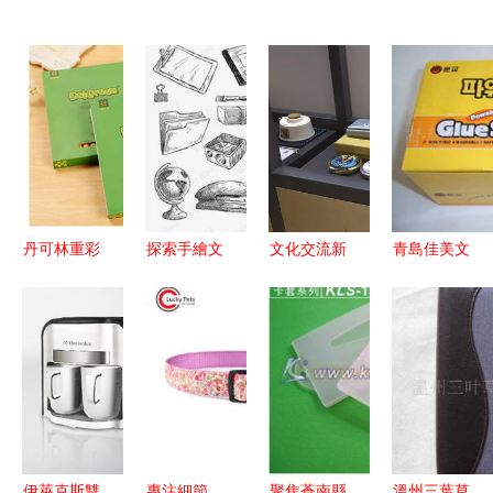
丹可林重彩
探索手繪文
文化交流新
青島佳美文
誠邀您共赴
化用品之美
篇章 北京
化用品 專
第113屆文
高清裝飾圖
市對外文化
業固體膠與
化用品商品
案PSD免費
交流公司成
漿糊產品指
交易會
下載與創意
功承辦第十
南
應用
二屆中國藝
術節北京展
區工作
伊萊克斯雙
專注細節，
聚焦蒼南縣
溫州三葉草