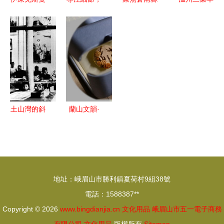
杯咖啡機
守護陪伴
宜山克萊斯
中高檔筆記
廣州市潤竹
——昌順寵
文化用品廠
本記事本引
文化用品有
物用品廠，
匠心制造，
領文化用品
限公司的產
打造寵物與
點亮文化創
新潮流
品中心亮點
主人的溫馨
意之光
世界
土山灣的斜
蘭山文韻·
陽 一座近
指尖傳承
代中國天主
——非物質
教文化高地
文化遺產項
的歷史余暉
目產品線上
地址：峨眉山市勝利鎮夏荷村9組38號
圖片展（文
電話：1588387**
化用品篇）
Copyright © 2026
www.bingdianjia.cn
文化用品
峨眉山市五一電子商務